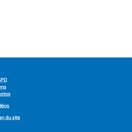
GPD
ens
otos
déos
an du site