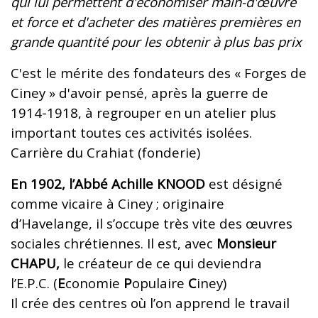
qui lui permettent d'économiser main-d'œuvre
et force et d'acheter des matières premières en
grande quantité pour les obtenir à plus bas prix
C'est le mérite des fondateurs des « Forges de
Ciney » d'avoir pensé, après la guerre de
1914-1918, à regrouper en un atelier plus
important toutes ces activités isolées.
Carrière du Crahiat (fonderie)
En 1902, l’Abbé Achille KNOOD
est désigné
comme vicaire à Ciney ; originaire
d’Havelange, il s’occupe très vite des œuvres
sociales chrétiennes. Il est, avec
Monsieur
CHAPU,
le créateur de ce qui deviendra
l’E.P.C. (
E
conomie
P
opulaire
C
iney)
Il crée des centres où l’on apprend le travail